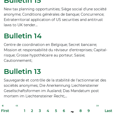
Bulletin 15
New tax planning opportunities; Siège social d'une société
anonyme; Conditions générales de banque; Concurrence;
Extraterritorial application of US securities and antitrust
laws to UK tender…
Bulletin 14
Centre de coordination en Belgique; Secret bancaire;
Mission et responsabilité du réviseur d'entreprises; Capital-
risque; Grosse hypothécaire au porteur; Saisie;
Cautionnement;
Bulletin 13
Sauvegarde et contrôle de la stabilité de l'actionnariat des
sociétés anonymes; Die Anerkennung Liechtensteiner
Gesellschaftsformen im Ausland; Das Mandatum post
mortem im Liechtensteiner Recht;…
Pagination
First
«
Previous
‹‹
Page
Page
Page
Page
Page
Page
Page
Page
Next
››
Last
Page
First
page
page
1
2
3
4
5
6
8
9
page
Last
pag