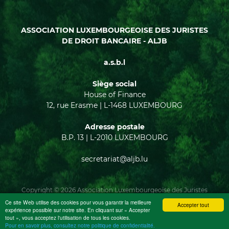
ASSOCIATION LUXEMBOURGEOISE DES JURISTES
DE DROIT BANCAIRE - ALJB
a.s.b.l
Siège social
House of Finance
12, rue Erasme | L-1468 LUXEMBOURG
Adresse postale
B.P. 13 | L-2010 LUXEMBOURG
secretariat@aljb.lu
Copyright © 2026 Association Luxembourgeoise des Juristes
de Droit Bancaire -
Mentions légales
-
Politique de traitement
Ce site Web utilise des cookies pour vous garantir la meilleure
Accepter tout
des données
expérience possible sur notre site. En cliquant sur « Accepter
tout », vous acceptez l'utilisation de tous les cookies.
Pour en savoir plus, consultez notre politique de confidentialité.