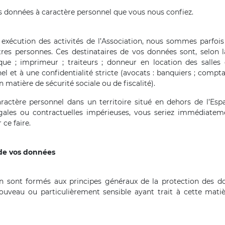
 données à caractère personnel que vous nous confiez.
e exécution des activités de l’Association, nous sommes par
res personnes. Ces destinataires de vos données sont, selon l
ique ; imprimeur ; traiteurs ; donneur en location des sall
l et à une confidentialité stricte (avocats : banquiers ; compt
matière de sécurité sociale ou de fiscalité).
actère personnel dans un territoire situé en dehors de l’Es
égales ou contractuelles impérieuses, vous seriez immédiatem
ce faire.
 de vos données
ion sont formés aux principes généraux de la protection des d
veau ou particulièrement sensible ayant trait à cette matièr