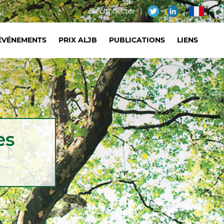
Menu
Se connecter
fr
du
ÉVÉNEMENTS
PRIX ALJB
PUBLICATIONS
LIENS
compte
de
l'utilisateur
es