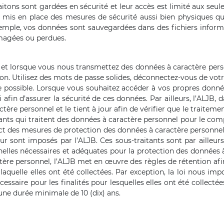
tons sont gardées en sécurité et leur accès est limité aux seule
s mis en place des mesures de sécurité aussi bien physiques que
exemple, vos données sont sauvegardées dans des fichiers infor
magées ou perdues.
t lorsque vous nous transmettez des données à caractère perso
ion. Utilisez des mots de passe solides, déconnectez-vous de votr
ossible. Lorsque vous souhaitez accéder à vos propres donnée
afin d’assurer la sécurité de ces données. Par ailleurs, l’ALJB, 
ère personnel et le tient à jour afin de vérifier que le traitem
tants qui traitent des données à caractère personnel pour le compt
 des mesures de protection des données à caractère personnel. I
leur sont imposés par l’ALJB. Ces sous-traitants sont par aill
lles nécessaires et adéquates pour la protection des données à 
ère personnel, l’ALJB met en œuvre des règles de rétention afi
 laquelle elles ont été collectées. Par exception, la loi nous 
essaire pour les finalités pour lesquelles elles ont été collect
une durée minimale de 10 (dix) ans.