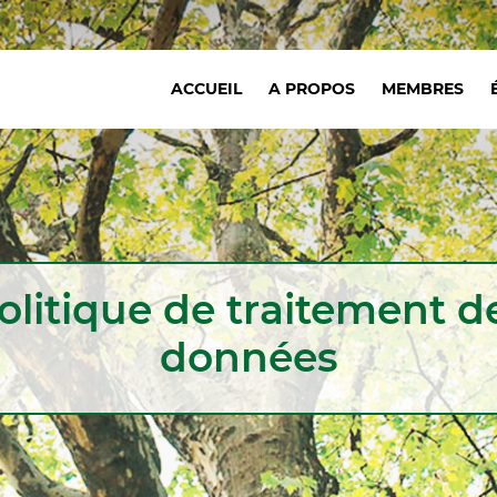
Navigation
ACCUEIL
A PROPOS
MEMBRES
principale
olitique de traitement d
données