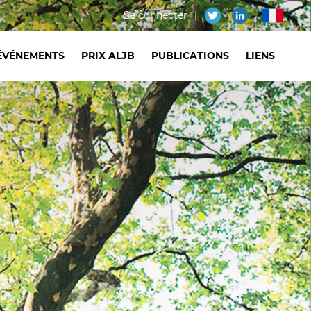
Menu
Se connecter
fr
du
ÉVÉNEMENTS
PRIX ALJB
PUBLICATIONS
LIENS
compte
de
l'utilisateur