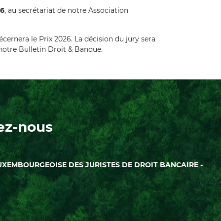
26
, au secrétariat de notre Association
écernera le Prix 2026. La décision du jury sera
 notre Bulletin Droit & Banque.
ez-nous
UXEMBOURGEOISE DES JURISTES DE DROIT BANCAIRE -