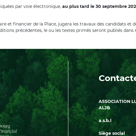
iquées par voie électronique,
au plus tard le 30 septembre 20
re et financier de la Place, jugera les travaux des candidats et d
éditions précédentes, le ou les textes primés seront publiés dans
Contact
ASSOCIATION L
ALJB
a.s.b.l
Siège social