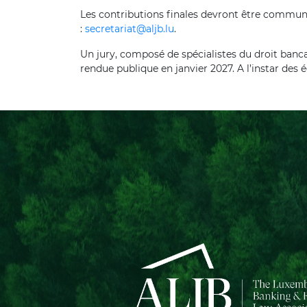
Les contributions finales devront être commun
:
secretariat@aljb.lu
.
Un jury, composé de spécialistes du droit bancai
rendue publique en janvier 2027. A l’instar des 