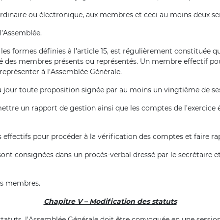
ordinaire ou électronique, aux membres et ceci au moins deux se
 l’Assemblée.
s formes définies à l’article 15, est régulièrement constituée
té des membres présents ou représentés. Un membre effectif pour
 représenter à l’Assemblée Générale.
u jour toute proposition signée par au moins un vingtième de s
ttre un rapport de gestion ainsi que les comptes de l’exercice 
fectifs pour procéder à la vérification des comptes et faire ra
nt consignées dans un procès-verbal dressé par le secrétaire et s
des membres.
Chapitre V – Modification des statuts
atuts, l’Assemblée Générale doit être convoquée en une session s