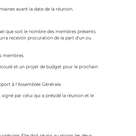
maines avant la date de la réunion.
 quel que soit le nombre des membres présents
ra recevoir procuration de la part d'un ou
es membres.
écoulé et un projet de budget pour le prochain
pport à l’Assemblée Générale.
igné par celui qui a présidé la réunion et le
péciale. Elle doit réunir au moins les deux