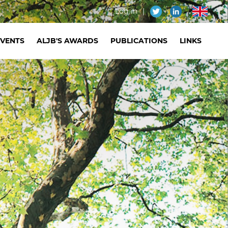
Menu
Log in
en
du
EVENTS
ALJB'S AWARDS
PUBLICATIONS
LINKS
compte
de
l'utilisateur