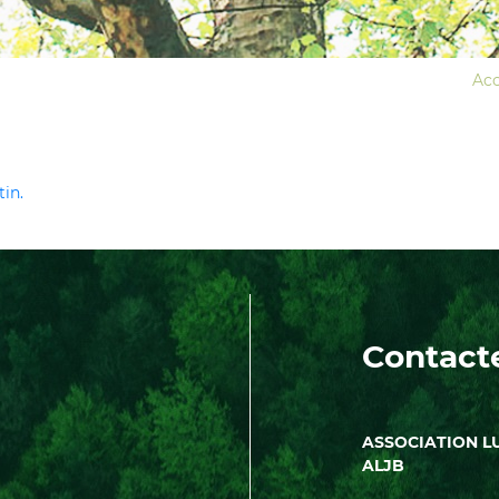
Acc
in.
Contact
ASSOCIATION L
ALJB