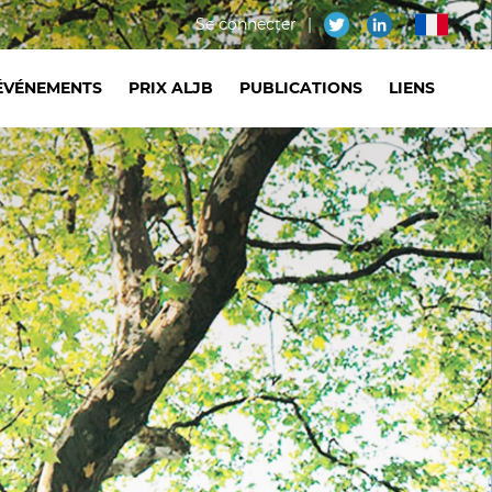
Menu
Se connecter
fr
du
ÉVÉNEMENTS
PRIX ALJB
PUBLICATIONS
LIENS
compte
de
l'utilisateur