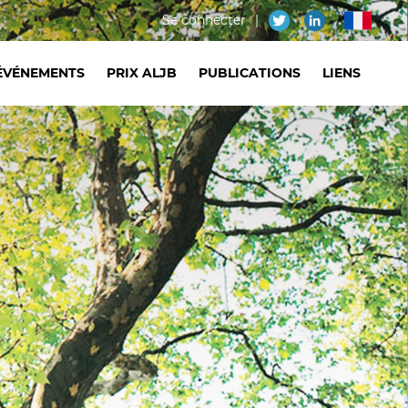
Menu
Se connecter
fr
du
ÉVÉNEMENTS
PRIX ALJB
PUBLICATIONS
LIENS
compte
de
l'utilisateur