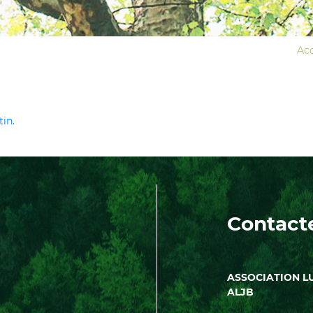
Acc
in.
Contact
ASSOCIATION L
ALJB