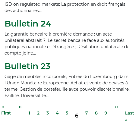
ISD on regulated markets; La protection en droit français
des actionnaires…
Bulletin 24
La garantie bancaire à première demande : un acte
unilatéral abstrait ?; Le secret bancaire face aux autorités
publiques nationale et étrangères; Résiliation unilatérale de
compte-joint;…
Bulletin 23
Gage de meubles incorporels; Entrée du Luxembourg dans
l'Union Monétaire Européenne; Achat et vente de devises à
terme; Gestion de portefeuille avce pouvoir discrétionnaire;
Faillite; Universalité…
Pagination
Première
«
Page
‹‹
Page
Page
Page
Page
Page
Page
Page
Page
Page
››
Der
Page
First
page
précédente
1
2
3
4
5
7
8
9
suivante
Last
pag
6
»