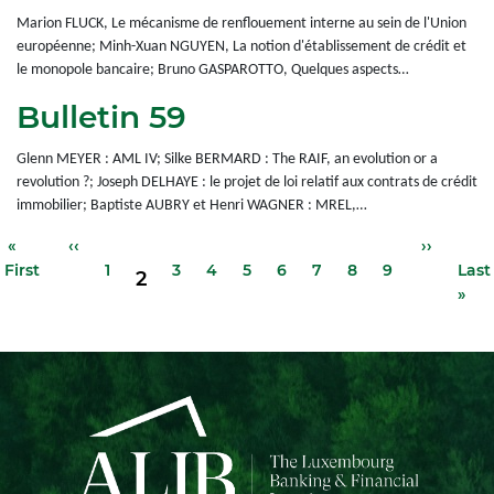
Marion FLUCK, Le mécanisme de renflouement interne au sein de l'Union
européenne; Minh-Xuan NGUYEN, La notion d'établissement de crédit et
le monopole bancaire; Bruno GASPAROTTO, Quelques aspects…
Bulletin 59
Glenn MEYER : AML IV; Silke BERMARD : The RAIF, an evolution or a
revolution ?; Joseph DELHAYE : le projet de loi relatif aux contrats de crédit
immobilier; Baptiste AUBRY et Henri WAGNER : MREL,…
Première
«
Page
‹‹
Page
Page
Page
Page
Page
Page
Page
Page
Page
››
Der
Pagination
Page
page
précédente
suivante
pag
First
1
3
4
5
6
7
8
9
Last
2
»