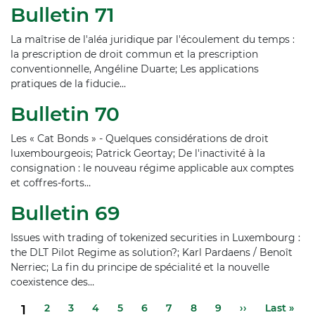
Bulletin 71
La maîtrise de l'aléa juridique par l'écoulement du temps :
la prescription de droit commun et la prescription
conventionnelle, Angéline Duarte; Les applications
pratiques de la fiducie…
Bulletin 70
Les « Cat Bonds » - Quelques considérations de droit
luxembourgeois; Patrick Geortay; De l'inactivité à la
consignation : le nouveau régime applicable aux comptes
et coffres-forts…
Bulletin 69
Issues with trading of tokenized securities in Luxembourg :
the DLT Pilot Regime as solution?; Karl Pardaens / Benoît
Nerriec; La fin du principe de spécialité et la nouvelle
coexistence des…
Pagination
Page
2
Page
3
Page
4
Page
5
Page
6
Page
7
Page
8
Page
9
Page
››
Dernière
Last »
Page
1