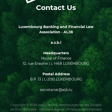
Contact Us
Luxembourg Banking and Financial Law
Association - ALJB
a.s.b.l
Headquarters
House of Finance
12, rue Erasme | L-1468 LUXEMBOURG
Postal Address
B.P. 13 | L-2010 LUXEMBOURG
secretariat@aljb.lu
Copyright © 2026 Association Luxembourgeoise des Juristes
de Droit Bancaire -
Mentions légales
-
Politique de traitement