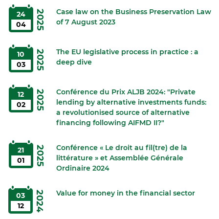
Case law on the Business Preservation Law
2025
24
of 7 August 2023
04
The EU legislative process in practice : a
2025
10
deep dive
03
Conférence du Prix ALJB 2024: "Private
2025
12
lending by alternative investments funds:
02
a revolutionised source of alternative
financing following AIFMD II?"
Conférence « Le droit au fil(tre) de la
2025
21
littérature » et Assemblée Générale
01
Ordinaire 2024
Value for money in the financial sector
2024
03
12