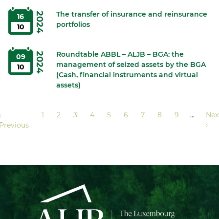
The transfer of insurance and reinsurance
2024
16
portfolios
10
Roundtable ABBL – ALJB – BGA: the
2024
09
management of seized assets by the BGA
10
(Cash, financial instruments and virtual
assets)
Pagination
Previous
‹
Page
1
Page
2
Page
3
Page
4
Page
5
Page
6
Page
7
Page
8
Page
9
…
Nex
Nex
page
Previous
pag
›