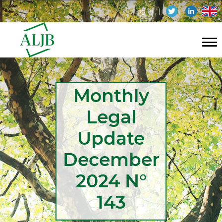
Skip
Menu
en
Log in
to
main
du
content
compte
Navigation
de
principale
l'utilisateur
Monthly
Legal
Update
December
2024 N°
143