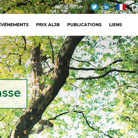
Menu
Se connecter
fr
du
ÉVÉNEMENTS
PRIX ALJB
PUBLICATIONS
LIENS
compte
de
l'utilisateur
asse