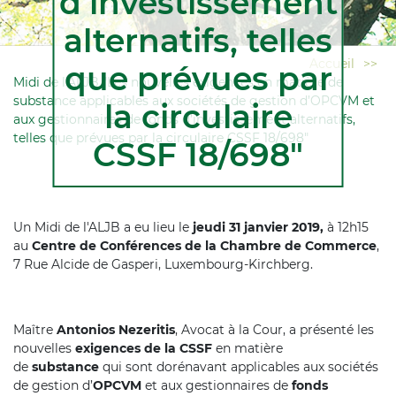
d’investissement
alternatifs, telles
Accueil
>>
que prévues par
Midi de l'ALJB "Les nouvelles exigences en matière de
substance applicables aux sociétés de gestion d’OPCVM et
la circulaire
aux gestionnaires de fonds d’investissement alternatifs,
telles que prévues par la circulaire CSSF 18/698"
CSSF 18/698"
Un Midi de l'ALJB a eu lieu le
jeudi 31 janvier 2019,
à 12h15
au
Centre de Conférences de la Chambre de Commerce
,
7 Rue Alcide de Gasperi, Luxembourg-Kirchberg.
Maître
Antonios Nezeritis
, Avocat à la Cour, a présenté les
nouvelles
exigences de la CSSF
en matière
de
substance
qui sont dorénavant applicables aux sociétés
de gestion d’
OPCVM
et aux gestionnaires de
fonds