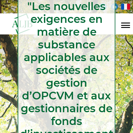
"Les nouvelles
Aller
Menu
fr
Se connecter
au
exigences en
contenu
du
principal
matière de
compte
Navigation
de
substance
principale
l'utilisateur
applicables aux
sociétés de
gestion
d’OPCVM et aux
gestionnaires de
fonds