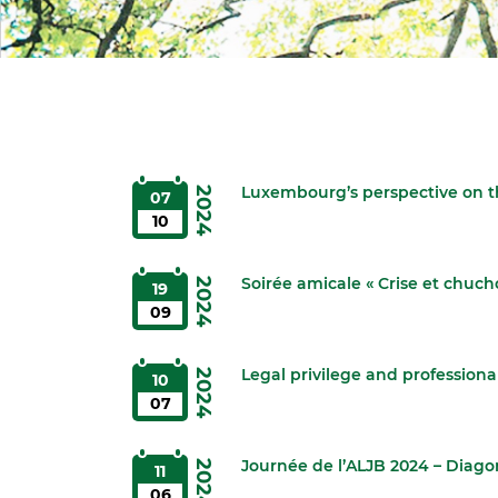
Luxembourg’s perspective on 
2024
07
10
Soirée amicale « Crise et chuch
2024
19
09
Legal privilege and profession
2024
10
07
Journée de l’ALJB 2024 – Diago
2024
11
06