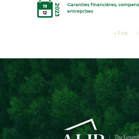
Garanties financières, compens
2023
19
entreprises
12
Pagination
Première
« First
P
‹
page
p