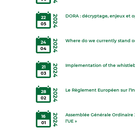
DORA : décryptage, enjeux et o
2024
22
05
Where do we currently stand o
2024
24
04
Implementation of the whistlebl
2024
21
03
Le Règlement Européen sur l’Inte
2024
28
02
Assemblée Générale Ordinaire 20
2024
16
l’UE »
01