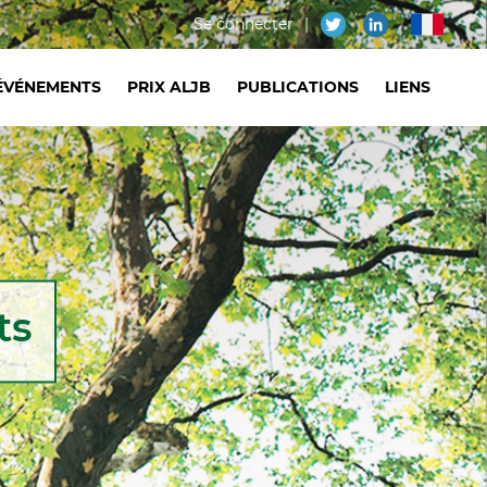
Menu
Se connecter
fr
du
ÉVÉNEMENTS
PRIX ALJB
PUBLICATIONS
LIENS
compte
de
l'utilisateur
ts