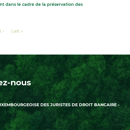
t dans le cadre de la préservation des
e
 ›
Dernière
Last »
vante
page
ez-nous
UXEMBOURGEOISE DES JURISTES DE DROIT BANCAIRE -