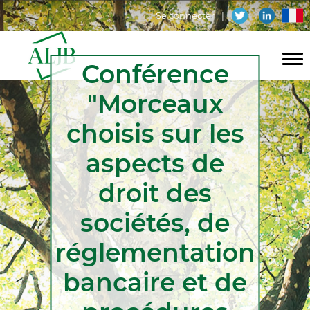
Aller
Menu
fr
Se connecter
au
contenu
du
principal
Conférence
compte
Navigation
de
"Morceaux
principale
l'utilisateur
choisis sur les
aspects de
droit des
sociétés, de
réglementation
bancaire et de