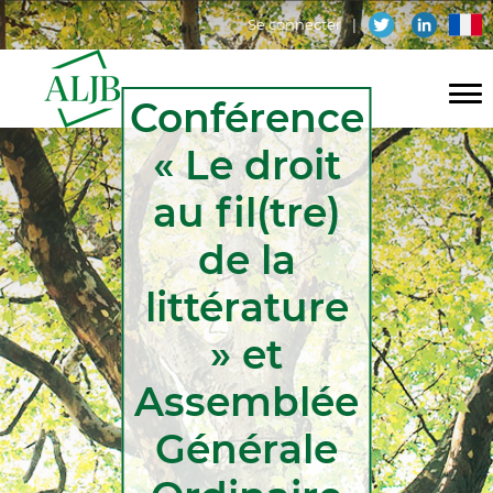
Aller
Menu
fr
Se connecter
au
contenu
du
principal
Conférence
compte
Navigation
de
« Le droit
principale
l'utilisateur
au fil(tre)
de la
littérature
» et
Assemblée
Générale