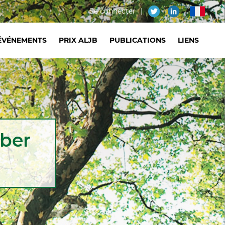
Menu
Se connecter
fr
du
ÉVÉNEMENTS
PRIX ALJB
PUBLICATIONS
LIENS
compte
de
l'utilisateur
ber