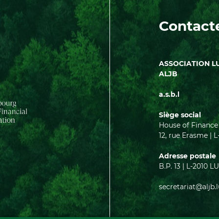
Contact
ASSOCIATION L
ALJB
a.s.b.l
Siège social
House of Finance
12, rue Erasme 
Adresse postale
B.P. 13 | L-201
secretariat@aljb.