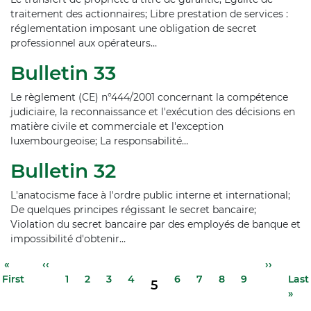
traitement des actionnaires; Libre prestation de services :
réglementation imposant une obligation de secret
professionnel aux opérateurs…
Bulletin 33
Le règlement (CE) n°444/2001 concernant la compétence
judiciaire, la reconnaissance et l'exécution des décisions en
matière civile et commerciale et l'exception
luxembourgeoise; La responsabilité…
Bulletin 32
L'anatocisme face à l'ordre public interne et international;
De quelques principes régissant le secret bancaire;
Violation du secret bancaire par des employés de banque et
impossibilité d'obtenir…
Pagination
Première
«
Page
‹‹
Page
Page
Page
Page
Page
Page
Page
Page
Page
››
Der
Page
First
page
précédente
1
2
3
4
6
7
8
9
suivante
Last
pag
5
»