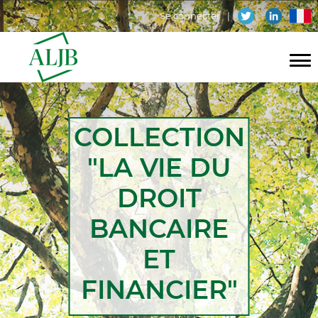
Aller
Menu
fr
Se connecter
au
contenu
du
principal
compte
Navigation
de
principale
l'utilisateur
COLLECTION
"LA VIE DU
DROIT
BANCAIRE
ET
FINANCIER"