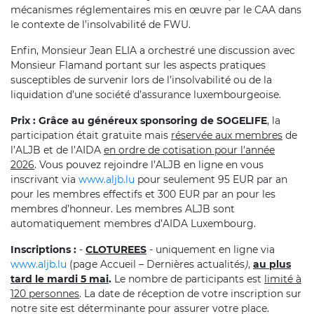
mécanismes réglementaires mis en œuvre par le CAA dans
le contexte de l’insolvabilité de FWU.
Enfin, Monsieur Jean ELIA a orchestré une discussion avec
Monsieur Flamand portant sur les aspects pratiques
susceptibles de survenir lors de l’insolvabilité ou de la
liquidation d’une société d’assurance luxembourgeoise.
Prix :
Grâce au généreux sponsoring de SOGELIFE
, la
participation était gratuite mais
réservée aux
membres
de
l’ALJB et de l’AIDA
en ordre de cotisation pour l'année
2026
.
Vous pouvez rejoindre l’ALJB en ligne en vous
inscrivant via
www.aljb.lu
pour seulement 95 EUR par an
pour les membres effectifs et 300 EUR par an pour les
membres d’honneur
. Les membres ALJB sont
automatiquement membres d’AIDA Luxembourg.
Inscriptions :
-
CLOTUREES
- uniquement en ligne via
www.aljb.lu
(page Accueil – Dernières actualités
)
,
au plus
tard le mardi 5 mai
.
Le nombre de participants est
limité à
120 personnes
. La date de réception de votre inscription sur
notre site est déterminante pour assurer votre place.