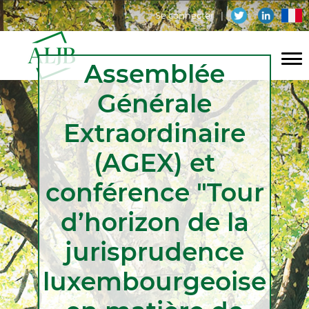
Aller
Menu
fr
Se connecter
au
contenu
du
principal
Assemblée
compte
Navigation
de
Générale
principale
l'utilisateur
Extraordinaire
(AGEX) et
conférence "Tour
d’horizon de la
jurisprudence
luxembourgeoise