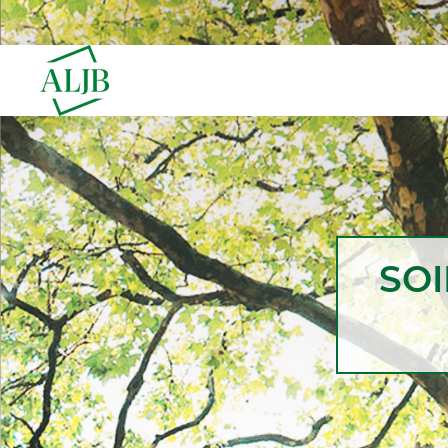
Aller
au
contenu
principal
SOI