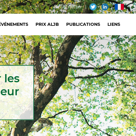
Menu
Se connecter
fr
du
ÉVÉNEMENTS
PRIX ALJB
PUBLICATIONS
LIENS
compte
de
l'utilisateur
 les
leur