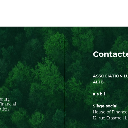
Contact
ASSOCIATION L
ALJB
a.s.b.l
Siège social
House of Finance
12, rue Erasme 